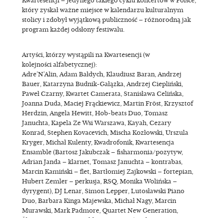
Kwartesencji – jedynego takiego cyklu koncertów w Polsce,
który zyskał ważne miejsce w kalendarzu kulturalnym
stolicy i zdobył wyjątkową publiczność – różnorodną jak
program każdej odsłony festiwalu.
Artyści, którzy wystąpili na Kwartesencji (w
kolejności alfabetycznej):
Adre’N’Alin, Adam Bałdych, Klaudiusz Baran, Andrzej
Bauer, Katarzyna Budnik-Gałązka, Andrzej Ciepliński,
Paweł Czarny, Kwartet Camerata, Stanisława Celińska,
Joanna Duda, Maciej Frąckiewicz, Martin Fröst, Krzysztof
Herdzin, Angela Hewitt, Hob-beats Duo, Tomasz
Januchta, Kapela Ze Wsi Warszawa, Kayah, Cezary
Konrad, Stephen Kovacevich, Mischa Kozłowski, Urszula
Kryger, Michał Kulenty, Kwadrofonik, Kwartesencja
Ensamble (Bartosz Jakubczak – fisharmonia/pozytyw,
Adrian Janda – klarnet, Tomasz Januchta – kontrabas,
Marcin Kamiński – flet, Bartłomiej Zajkowski – fortepian,
Hubert Zemler – perkusja, RSQ, Monika Wolińska –
dyrygent), DJ Lenar, Simon Lepper, Lutosławski Piano
Duo, Barbara Kinga Majewska, Michał Nagy, Marcin
Murawski, Mark Padmore, Quartet New Generation,