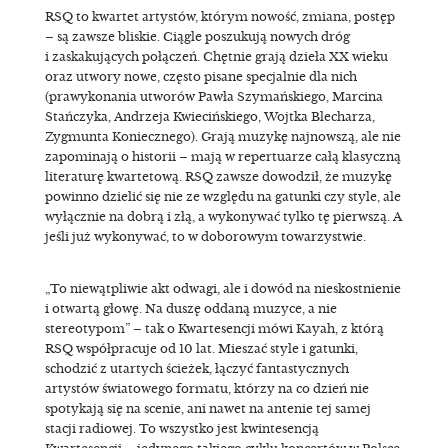
RSQ to kwartet artystów, którym nowość, zmiana, postęp
– są zawsze bliskie. Ciągle poszukują nowych dróg
i zaskakujących połączeń. Chętnie grają dzieła XX wieku
oraz utwory nowe, często pisane specjalnie dla nich
(prawykonania utworów Pawła Szymańskiego, Marcina
Stańczyka, Andrzeja Kwiecińskiego, Wojtka Blecharza,
Zygmunta Koniecznego). Grają muzykę najnowszą, ale nie
zapominają o historii – mają w repertuarze całą klasyczną
literaturę kwartetową. RSQ zawsze dowodził, że muzykę
powinno dzielić się nie ze względu na gatunki czy style, ale
wyłącznie na dobrą i złą, a wykonywać tylko tę pierwszą. A
jeśli już wykonywać, to w doborowym towarzystwie.
„To niewątpliwie akt odwagi, ale i dowód na nieskostnienie
i otwartą głowę. Na duszę oddaną muzyce, a nie
stereotypom” – tak o Kwartesencji mówi Kayah, z którą
RSQ współpracuje od 10 lat. Mieszać style i gatunki,
schodzić z utartych ścieżek, łączyć fantastycznych
artystów światowego formatu, którzy na co dzień nie
spotykają się na scenie, ani nawet na antenie tej samej
stacji radiowej. To wszystko jest kwintesencją